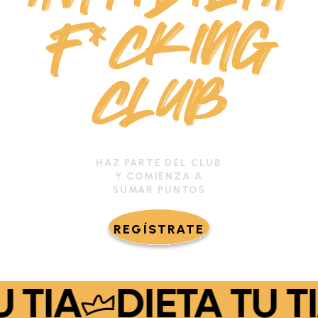
F*CKING
CLUB
HAZ PARTE DEL CLUB
Y COMIENZA A
SUMAR
PUNTOS
REGÍSTRATE
 TIA
DIETA TU TI