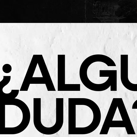
¿ALG
DUDA