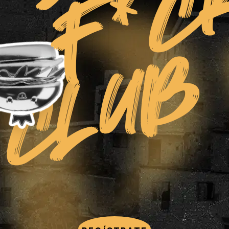
F*C
CLUB