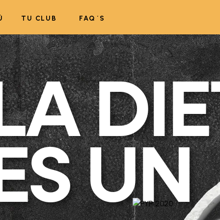
Ú
TU CLUB
FAQ´S
LA DIE
ES UN