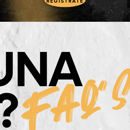
REGÍSTRATE
UNA
FAQ´
?